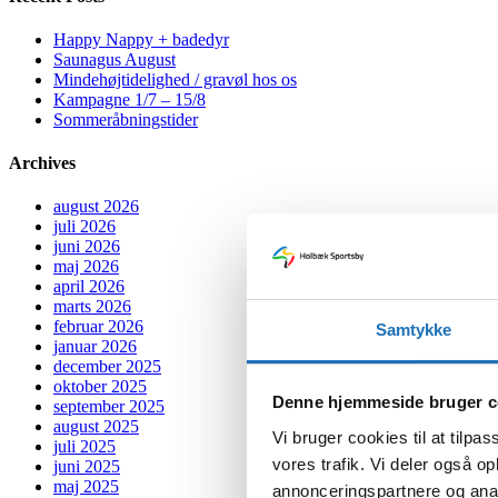
Happy Nappy + badedyr
Saunagus August
Mindehøjtidelighed / gravøl hos os
Kampagne 1/7 – 15/8
Sommeråbningstider
Archives
august 2026
juli 2026
juni 2026
maj 2026
april 2026
marts 2026
februar 2026
Samtykke
januar 2026
december 2025
oktober 2025
Denne hjemmeside bruger c
september 2025
august 2025
Vi bruger cookies til at tilpas
juli 2025
vores trafik. Vi deler også 
juni 2025
maj 2025
annonceringspartnere og anal