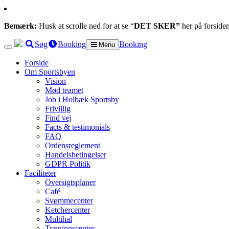
Bemærk:
Husk at scrolle ned for at se “
DET SKER”
her på forside
Søg
Booking
Booking
Menu
Forside
Om Sportsbyen
Vision
Mød teamet
Job i Holbæk Sportsby
Frivillig
Find vej
Facts & testimonials
FAQ
Ordensreglement
Handelsbetingelser
GDPR Politik
Faciliteter
Oversigtsplaner
Café
Svømmecenter
Ketchercenter
Multihal
Træningscenter