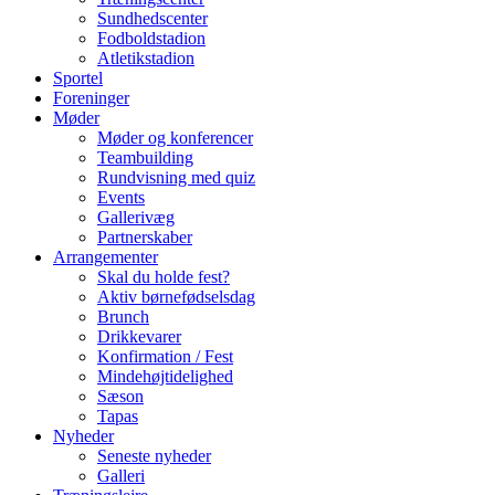
Sundhedscenter
Fodboldstadion
Atletikstadion
Sportel
Foreninger
Møder
Møder og konferencer
Teambuilding
Rundvisning med quiz
Events
Gallerivæg
Partnerskaber
Arrangementer
Skal du holde fest?
Aktiv børnefødselsdag
Brunch
Drikkevarer
Konfirmation / Fest
Mindehøjtidelighed
Sæson
Tapas
Nyheder
Seneste nyheder
Galleri