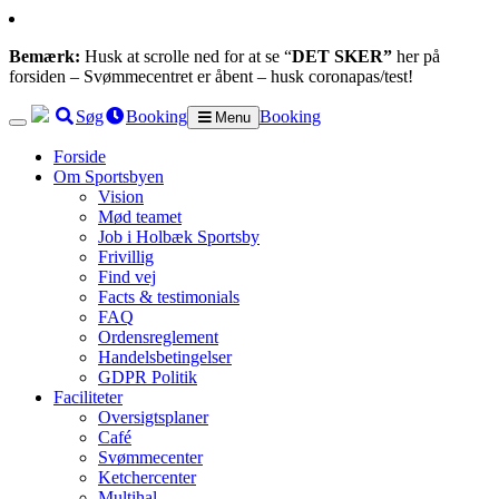
Bemærk:
Husk at scrolle ned for at se “
DET SKER”
her på
forsiden – Svømmecentret er åbent – husk coronapas/test!
Søg
Booking
Booking
Menu
Forside
Om Sportsbyen
Vision
Mød teamet
Job i Holbæk Sportsby
Frivillig
Find vej
Facts & testimonials
FAQ
Ordensreglement
Handelsbetingelser
GDPR Politik
Faciliteter
Oversigtsplaner
Café
Svømmecenter
Ketchercenter
Multihal