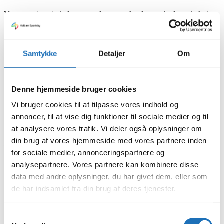
Vores servicemindede personale sørger for den ønskede opdækning
og den gode service.
Du kan også vælge
“Ud af huset”
og afhente maden i Sportsbyen.
Samtykke
Detaljer
Om
Kontakt
Denne hjemmeside bruger cookies
Mangler du inspiration til at afholde reception, fejre mærkedage eller
Vi bruger cookies til at tilpasse vores indhold og
holde en anderledes børnefødselsdag, hvor børnene hygger sig i fx
annoncer, til at vise dig funktioner til sociale medier og til
svømmecentret, så er du meget velkommen til at ringe eller skrive til
os. Vi hjælper dig gerne:
at analysere vores trafik. Vi deler også oplysninger om
din brug af vores hjemmeside med vores partnere inden
3070 6546/
vl@holbaeksportsby.dk
(mødeansvarlig)
for sociale medier, annonceringspartnere og
eller
analysepartnere. Vores partnere kan kombinere disse
data med andre oplysninger, du har givet dem, eller som
2219 8456/
rm@holbaeksportsby.dk
(køkkenchef)
de har indsamlet fra din brug af deres tjenester.
Kun fantasien sætter grænser!
Samtykkevalg
Lad os gøre dit arrangement til noget særligt, som