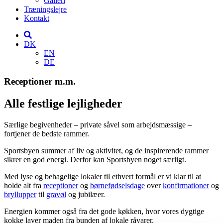
Galleri
Træningslejre
Kontakt
DK
EN
DE
Receptioner m.m.
Alle festlige lejligheder
Særlige begivenheder – private såvel som arbejdsmæssige –
fortjener de bedste rammer.
Sportsbyen summer af liv og aktivitet, og de inspirerende rammer
sikrer en god energi. Derfor kan Sportsbyen noget særligt.
Med lyse og behagelige lokaler til ethvert formål er vi klar til at
holde alt fra
receptioner
og
børnefødselsdage
over
konfirmationer
og
bryllupper
til
gravøl
og jubilæer.
Energien kommer også fra det gode køkken, hvor vores dygtige
kokke laver maden fra bunden af lokale råvarer.