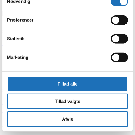
Nødvendig
gæsterne vil huske 😊
Præferencer
SPORTS ALLE 1, 4300 HOLBÆK
Statistik
Find på Google Maps
Marketing
RING TIL OS PÅ
+45 73 70 99 59
Tillad alle
SEND OS EN MAIL
Tillad valgte
info@holbaeksportsby.dk
- eller benyt vores kontaktside
Afvis
Åbningstider – Sportsbyen