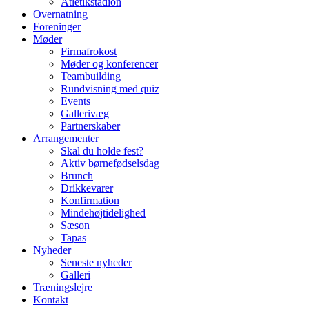
Atletikstadion
Overnatning
Foreninger
Møder
Firmafrokost
Møder og konferencer
Teambuilding
Rundvisning med quiz
Events
Gallerivæg
Partnerskaber
Arrangementer
Skal du holde fest?
Aktiv børnefødselsdag
Brunch
Drikkevarer
Konfirmation
Mindehøjtidelighed
Sæson
Tapas
Nyheder
Seneste nyheder
Galleri
Træningslejre
Kontakt