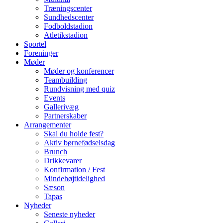
Træningscenter
Sundhedscenter
Fodboldstadion
Atletikstadion
Sportel
Foreninger
Møder
Møder og konferencer
Teambuilding
Rundvisning med quiz
Events
Gallerivæg
Partnerskaber
Arrangementer
Skal du holde fest?
Aktiv børnefødselsdag
Brunch
Drikkevarer
Konfirmation / Fest
Mindehøjtidelighed
Sæson
Tapas
Nyheder
Seneste nyheder