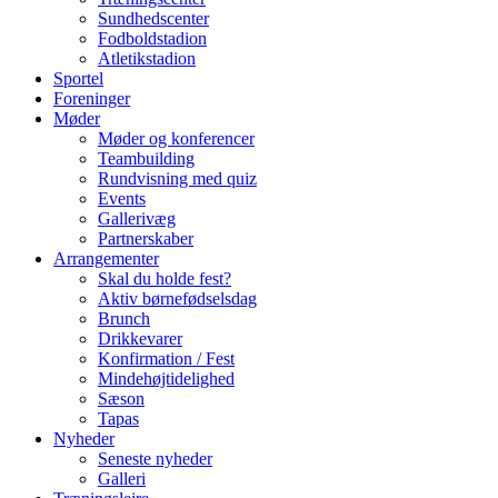
Sundhedscenter
Fodboldstadion
Atletikstadion
Sportel
Foreninger
Møder
Møder og konferencer
Teambuilding
Rundvisning med quiz
Events
Gallerivæg
Partnerskaber
Arrangementer
Skal du holde fest?
Aktiv børnefødselsdag
Brunch
Drikkevarer
Konfirmation / Fest
Mindehøjtidelighed
Sæson
Tapas
Nyheder
Seneste nyheder
Galleri