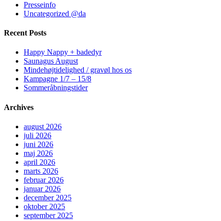
Presseinfo
Uncategorized @da
Recent Posts
Happy Nappy + badedyr
Saunagus August
Mindehøjtidelighed / gravøl hos os
Kampagne 1/7 – 15/8
Sommeråbningstider
Archives
august 2026
juli 2026
juni 2026
maj 2026
april 2026
marts 2026
februar 2026
januar 2026
december 2025
oktober 2025
september 2025