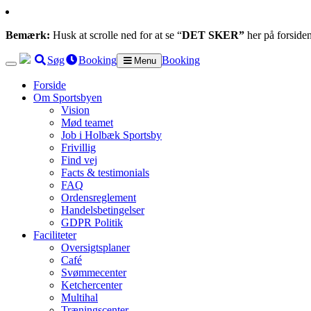
Bemærk:
Husk at scrolle ned for at se “
DET SKER”
her på forside
Søg
Booking
Booking
Menu
Forside
Om Sportsbyen
Vision
Mød teamet
Job i Holbæk Sportsby
Frivillig
Find vej
Facts & testimonials
FAQ
Ordensreglement
Handelsbetingelser
GDPR Politik
Faciliteter
Oversigtsplaner
Café
Svømmecenter
Ketchercenter
Multihal
Træningscenter